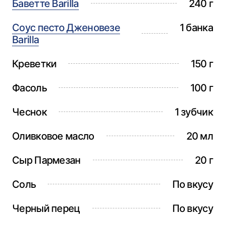
Баветте Barilla
240 г
Соус песто Дженовезе
1 банка
Barilla
Креветки
150 г
Фасоль
100 г
Чеснок
1 зубчик
Оливковое масло
20 мл
Сыр Пармезан
20 г
Соль
По вкусу
Черный перец
По вкусу