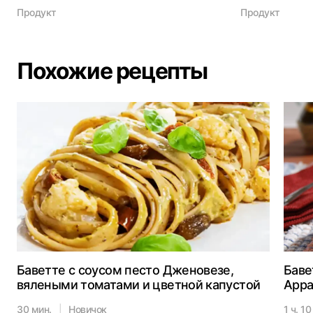
Продукт
Продукт
Похожие рецепты
Баветте с соусом песто Дженовезе,
Баве
вялеными томатами и цветной капустой
Арра
30 мин.
|
Новичок
1 ч. 10