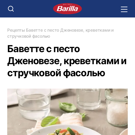
Рецепты
Баветте с песто Дженовезе, креветками и
стручковой фасолью
Баветте с песто
Дженовезе, креветками и
стручковой фасолью