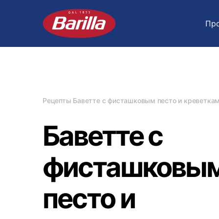
Пр
Рецепты
Баветте с фисташковым песто и креветка
Баветте с
фисташковы
песто и