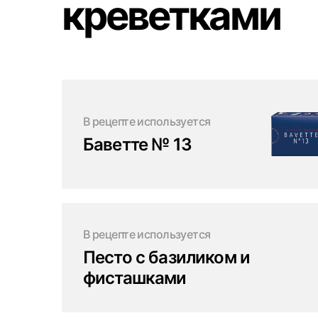
креветками
В рецепте используется
Баветте № 13
В рецепте используется
Песто с базиликом и
фисташками