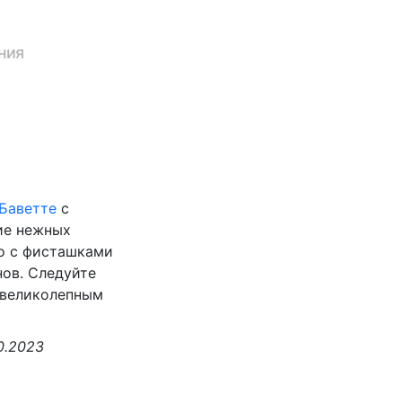
ния
Баветте
с
ие нежных
о с фисташками
ов. Следуйте
 великолепным
10.2023