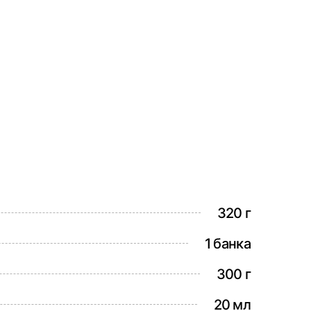
320 г
1 банка
300 г
20 мл