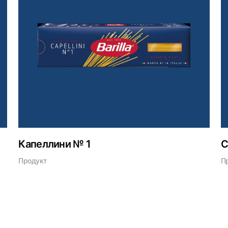
Капеллини № 1
С
Продукт
П