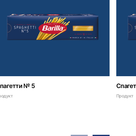
пагетти № 5
Спаге
родукт
Продукт