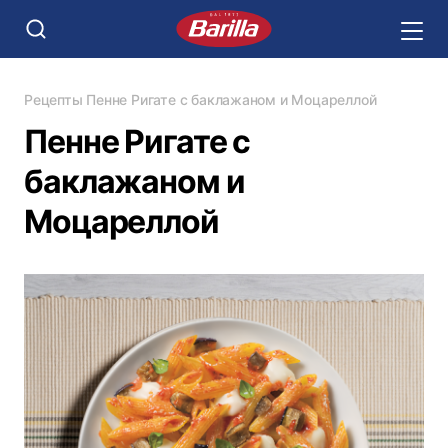
Рецепты
Пенне Ригате с баклажаном и Моцареллой
Пенне Ригате с
баклажаном и
Моцареллой