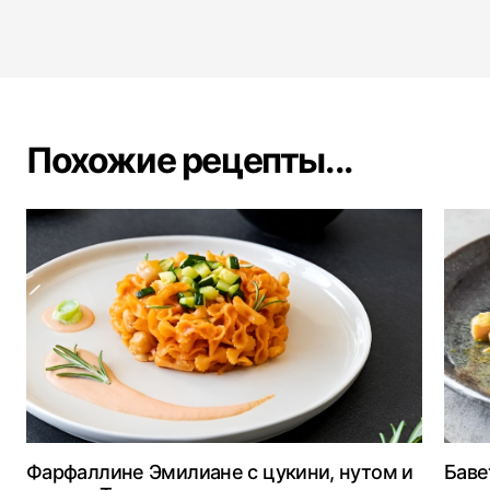
Похожие рецепты...
Фарфаллине Эмилиане с цукини, нутом и
Баве