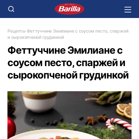
Рецепты
Феттуччине Эмилиане с соусом песто, спаржей
и сырокопченой грудинкой
Феттуччине Эмилиане с
соусом песто, спаржей и
сырокопченой грудинкой