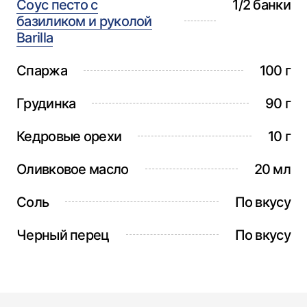
Соус песто с
1/2 банки
базиликом и руколой
Barilla
Спаржа
100 г
Грудинка
90 г
Кедровые орехи
10 г
Оливковое масло
20 мл
Соль
По вкусу
Черный перец
По вкусу