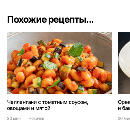
Похожие рецепты...
Челлентани с томатным соусом,
Орек
овощами и мятой
и ба
20 мин.
|
Новичок
20 ми