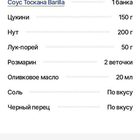
Соус Тоскана Barilla
1 банка
Цукини
150 г
Нут
200 г
Лук-порей
50 г
Розмарин
2 веточки
Оливковое масло
20 мл
Соль
По вкусу
Черный перец
По вкусу