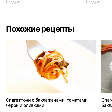
Продукт
Продукт
Похожие рецепты
Спагеттони с баклажанами, томатами
Спаг
черри и оливками
бак