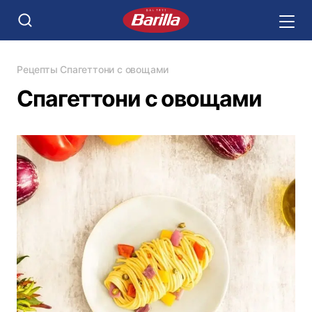
Рецепты
Спагеттони с овощами
Спагеттони с овощами